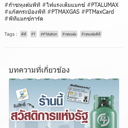
#ก๊าซหุงต้มพีที #ไฟแรงเต็มแมกซ์ #PTALUMAX
#แก๊สกระป๋องพีที #PTMAXGAS #PTMaxCard
#พีทีแมกซ์การ์ด
Tags :
พีที
PT
#PTstation
ก๊าซหุงต้ม
ก๊าซหุงต้มพีที
บทความที่เกี่ยวข้อง