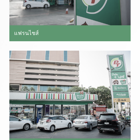
แฟรนไชส์